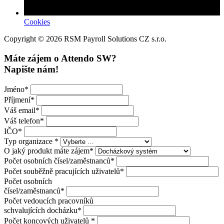
Cookies
Copyright © 2026 RSM Payroll Solutions CZ s.r.o.
Máte zájem o Attendo SW?
Napište nám!
Jméno
*
Příjmení
*
Váš email
*
Váš telefon
*
IČO
*
Typ organizace
*
O jaký produkt máte zájem
*
Počet osobních čísel/zaměstnanců
*
Počet souběžně pracujících uživatelů
*
Počet osobních
čísel/zaměstnanců
*
Počet vedoucích pracovníků
schvalujících docházku
*
Počet koncových uživatelů
*