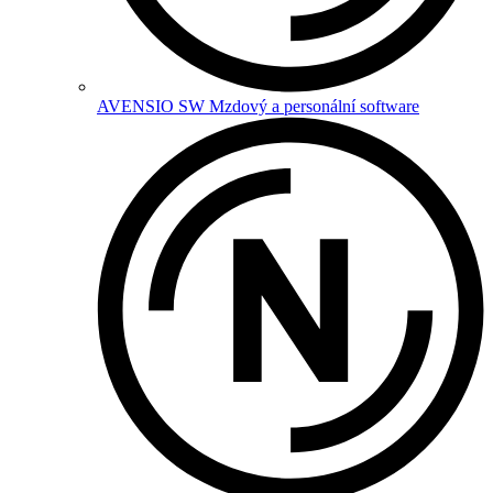
AVENSIO SW
Mzdový a personální software