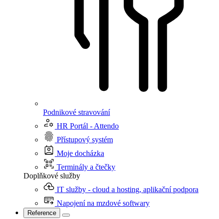
Podnikové stravování
HR Portál - Attendo
Přístupový systém
Moje docházka
Terminály a čtečky
Doplňkové služby
IT služby - cloud a hosting, aplikační podpora
Napojení na mzdové softwary
Reference