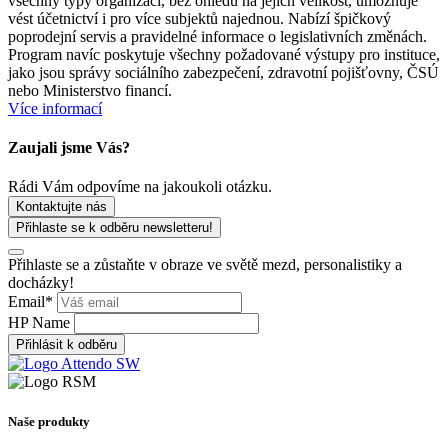
všechny typy organizací, bez ohledu na jejich velikost, umožňuje
vést účetnictví i pro více subjektů najednou. Nabízí špičkový
poprodejní servis a pravidelné informace o legislativních změnách.
Program navíc poskytuje všechny požadované výstupy pro instituce,
jako jsou správy sociálního zabezpečení, zdravotní pojišťovny, ČSÚ
nebo Ministerstvo financí.
Více informací
Zaujali jsme Vás?​
Rádi Vám odpovíme na jakoukoli otázku.
Kontaktujte nás
Přihlaste se k odběru newsletteru!
Přihlaste se a zůstaňte v obraze ve světě mezd, personalistiky a
docházky!
Email
*
HP Name
Přihlásit k odběru
Naše produkty